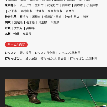
東京都下
八王子市
立川市
武蔵野市
府中市
調布市
小金井市
小平市
東村山市
清瀬市
東久留米市
多摩市
神奈川県
横浜市
川崎市
横須賀・三浦
神奈川県央
湘南
関東
茨城県
栃木県
埼玉県
千葉県
近畿
大阪府
兵庫県
九州・沖縄
福岡県
サービス内容
レッスン
習い放題
レッスン月会員
レッスン1回利用
打ちっぱなし
通い放題
打ちっぱなし月会員
打ちっぱなし1回利用