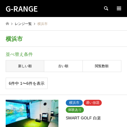
G-RANGE
検索
レンジ一覧
横浜市
横浜市
並べ替え条件
新しい順
古い順
閲覧数順
6件中 1〜6件を表示
横浜市
通い放題
体験あり
SMART GOLF 白楽