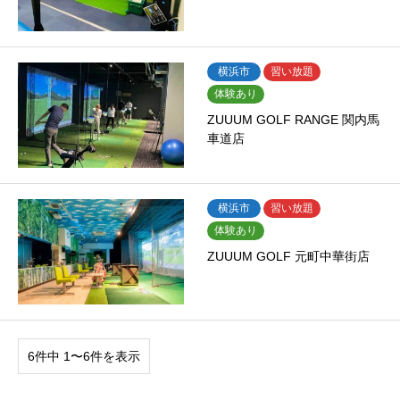
横浜市
習い放題
体験あり
ZUUUM GOLF RANGE 関内馬
車道店
横浜市
習い放題
体験あり
ZUUUM GOLF 元町中華街店
6件中 1〜6件を表示