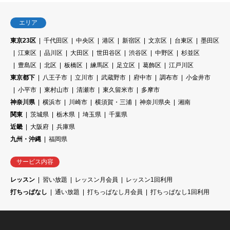
エリア
東京23区
千代田区
中央区
港区
新宿区
文京区
台東区
墨田区
江東区
品川区
大田区
世田谷区
渋谷区
中野区
杉並区
豊島区
北区
板橋区
練馬区
足立区
葛飾区
江戸川区
東京都下
八王子市
立川市
武蔵野市
府中市
調布市
小金井市
小平市
東村山市
清瀬市
東久留米市
多摩市
神奈川県
横浜市
川崎市
横須賀・三浦
神奈川県央
湘南
関東
茨城県
栃木県
埼玉県
千葉県
近畿
大阪府
兵庫県
九州・沖縄
福岡県
サービス内容
レッスン
習い放題
レッスン月会員
レッスン1回利用
打ちっぱなし
通い放題
打ちっぱなし月会員
打ちっぱなし1回利用