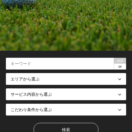
and
or