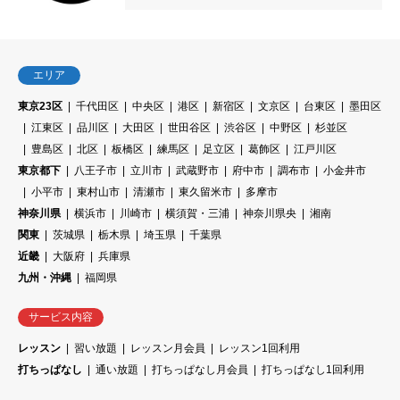
エリア
東京23区
千代田区
中央区
港区
新宿区
文京区
台東区
墨田区
江東区
品川区
大田区
世田谷区
渋谷区
中野区
杉並区
豊島区
北区
板橋区
練馬区
足立区
葛飾区
江戸川区
東京都下
八王子市
立川市
武蔵野市
府中市
調布市
小金井市
小平市
東村山市
清瀬市
東久留米市
多摩市
神奈川県
横浜市
川崎市
横須賀・三浦
神奈川県央
湘南
関東
茨城県
栃木県
埼玉県
千葉県
近畿
大阪府
兵庫県
九州・沖縄
福岡県
サービス内容
レッスン
習い放題
レッスン月会員
レッスン1回利用
打ちっぱなし
通い放題
打ちっぱなし月会員
打ちっぱなし1回利用