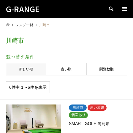
G-RANGE
検索
レンジ一覧
川崎市
川崎市
並べ替え条件
新しい順
古い順
閲覧数順
6件中 1〜6件を表示
川崎市
通い放題
個室あり
SMART GOLF 向河原