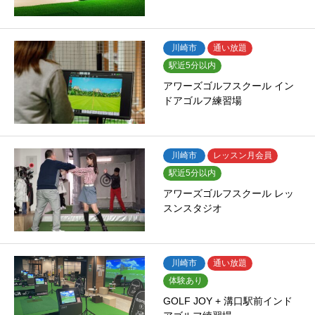
川崎市
通い放題
駅近5分以内
アワーズゴルフスクール イン
ドアゴルフ練習場
川崎市
レッスン月会員
駅近5分以内
アワーズゴルフスクール レッ
スンスタジオ
川崎市
通い放題
体験あり
GOLF JOY + 溝口駅前インド