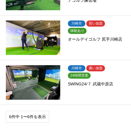
アゴルフ練習場
川崎市
習い放題
体験あり
オールデイゴルフ 尻手川崎店
川崎市
通い放題
24時間営業
SWING24/７ 武蔵中原店
6件中 1〜6件を表示