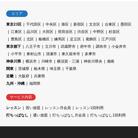
エリア
東京23区
千代田区
中央区
港区
新宿区
文京区
台東区
墨田区
江東区
品川区
大田区
世田谷区
渋谷区
中野区
杉並区
豊島区
北区
板橋区
練馬区
足立区
葛飾区
江戸川区
東京都下
八王子市
立川市
武蔵野市
府中市
調布市
小金井市
小平市
東村山市
清瀬市
東久留米市
多摩市
神奈川県
横浜市
川崎市
横須賀・三浦
神奈川県央
湘南
関東
茨城県
栃木県
埼玉県
千葉県
近畿
大阪府
兵庫県
九州・沖縄
福岡県
サービス内容
レッスン
習い放題
レッスン月会員
レッスン1回利用
打ちっぱなし
通い放題
打ちっぱなし月会員
打ちっぱなし1回利用