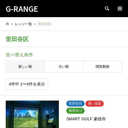
G-RANGE
検索
レンジ一覧
世田谷区
世田谷区
並べ替え条件
新しい順
古い順
閲覧数順
4件中 1〜4件を表示
世田谷区
通い放題
個室あり
SMART GOLF 豪徳寺