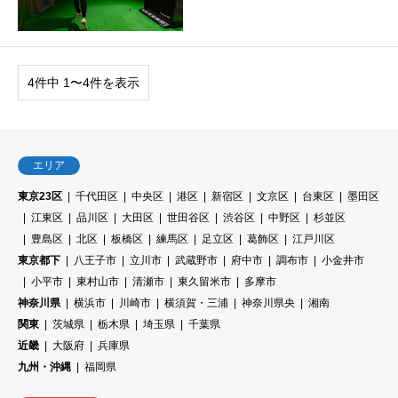
4件中 1〜4件を表示
エリア
東京23区
千代田区
中央区
港区
新宿区
文京区
台東区
墨田区
江東区
品川区
大田区
世田谷区
渋谷区
中野区
杉並区
豊島区
北区
板橋区
練馬区
足立区
葛飾区
江戸川区
東京都下
八王子市
立川市
武蔵野市
府中市
調布市
小金井市
小平市
東村山市
清瀬市
東久留米市
多摩市
神奈川県
横浜市
川崎市
横須賀・三浦
神奈川県央
湘南
関東
茨城県
栃木県
埼玉県
千葉県
近畿
大阪府
兵庫県
九州・沖縄
福岡県