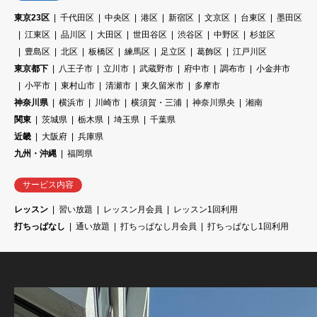
東京23区
千代田区
中央区
港区
新宿区
文京区
台東区
墨田区
江東区
品川区
大田区
世田谷区
渋谷区
中野区
杉並区
豊島区
北区
板橋区
練馬区
足立区
葛飾区
江戸川区
東京都下
八王子市
立川市
武蔵野市
府中市
調布市
小金井市
小平市
東村山市
清瀬市
東久留米市
多摩市
神奈川県
横浜市
川崎市
横須賀・三浦
神奈川県央
湘南
関東
茨城県
栃木県
埼玉県
千葉県
近畿
大阪府
兵庫県
九州・沖縄
福岡県
サービス内容
レッスン
習い放題
レッスン月会員
レッスン1回利用
打ちっぱなし
通い放題
打ちっぱなし月会員
打ちっぱなし1回利用