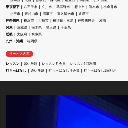
豊島区
北区
板橋区
練馬区
足立区
葛飾区
江戸川区
東京都下
八王子市
立川市
武蔵野市
府中市
調布市
小金井市
小平市
東村山市
清瀬市
東久留米市
多摩市
神奈川県
横浜市
川崎市
横須賀・三浦
神奈川県央
湘南
関東
茨城県
栃木県
埼玉県
千葉県
近畿
大阪府
兵庫県
九州・沖縄
福岡県
サービス内容
レッスン
習い放題
レッスン月会員
レッスン1回利用
打ちっぱなし
通い放題
打ちっぱなし月会員
打ちっぱなし1回利用