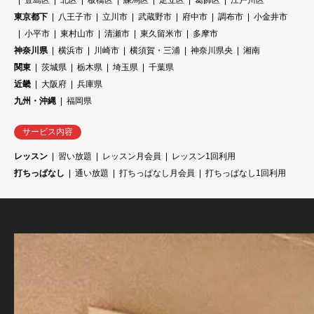
豊島区
北区
板橋区
練馬区
足立区
葛飾区
江戸川区
東京都下
八王子市
立川市
武蔵野市
府中市
調布市
小金井市
小平市
東村山市
清瀬市
東久留米市
多摩市
神奈川県
横浜市
川崎市
横須賀・三浦
神奈川県央
湘南
関東
茨城県
栃木県
埼玉県
千葉県
近畿
大阪府
兵庫県
九州・沖縄
福岡県
サービス内容
レッスン
習い放題
レッスン月会員
レッスン1回利用
打ちっぱなし
通い放題
打ちっぱなし月会員
打ちっぱなし1回利用