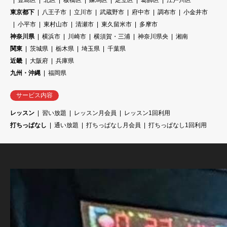
豊島区
北区
板橋区
練馬区
足立区
葛飾区
江戸川区
東京都下
八王子市
立川市
武蔵野市
府中市
調布市
小金井市
小平市
東村山市
清瀬市
東久留米市
多摩市
神奈川県
横浜市
川崎市
横須賀・三浦
神奈川県央
湘南
関東
茨城県
栃木県
埼玉県
千葉県
近畿
大阪府
兵庫県
九州・沖縄
福岡県
サービス内容
レッスン
習い放題
レッスン月会員
レッスン1回利用
打ちっぱなし
通い放題
打ちっぱなし月会員
打ちっぱなし1回利用