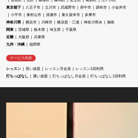
豊島区
北区
板橋区
練馬区
足立区
葛飾区
江戸川区
東京都下
八王子市
立川市
武蔵野市
府中市
調布市
小金井市
小平市
東村山市
清瀬市
東久留米市
多摩市
神奈川県
横浜市
川崎市
横須賀・三浦
神奈川県央
湘南
関東
茨城県
栃木県
埼玉県
千葉県
近畿
大阪府
兵庫県
九州・沖縄
福岡県
サービス内容
レッスン
習い放題
レッスン月会員
レッスン1回利用
打ちっぱなし
通い放題
打ちっぱなし月会員
打ちっぱなし1回利用