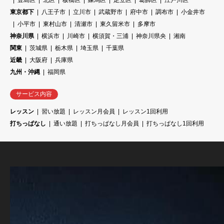
豊島区
北区
板橋区
練馬区
足立区
葛飾区
江戸川区
東京都下
八王子市
立川市
武蔵野市
府中市
調布市
小金井市
小平市
東村山市
清瀬市
東久留米市
多摩市
神奈川県
横浜市
川崎市
横須賀・三浦
神奈川県央
湘南
関東
茨城県
栃木県
埼玉県
千葉県
近畿
大阪府
兵庫県
九州・沖縄
福岡県
サービス内容
レッスン
習い放題
レッスン月会員
レッスン1回利用
打ちっぱなし
通い放題
打ちっぱなし月会員
打ちっぱなし1回利用