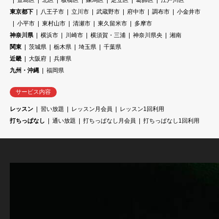
豊島区
北区
板橋区
練馬区
足立区
葛飾区
江戸川区
東京都下
八王子市
立川市
武蔵野市
府中市
調布市
小金井市
小平市
東村山市
清瀬市
東久留米市
多摩市
神奈川県
横浜市
川崎市
横須賀・三浦
神奈川県央
湘南
関東
茨城県
栃木県
埼玉県
千葉県
近畿
大阪府
兵庫県
九州・沖縄
福岡県
サービス内容
レッスン
習い放題
レッスン月会員
レッスン1回利用
打ちっぱなし
通い放題
打ちっぱなし月会員
打ちっぱなし1回利用