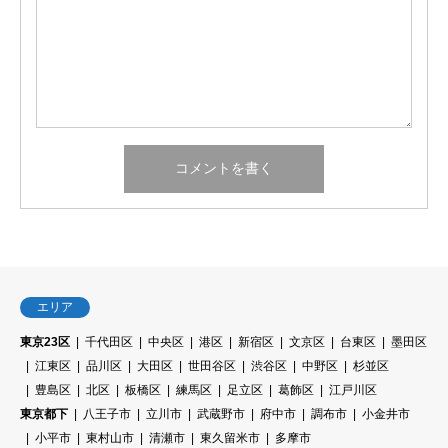
エリア
東京23区
千代田区
中央区
港区
新宿区
文京区
台東区
墨田区
江東区
品川区
大田区
世田谷区
渋谷区
中野区
杉並区
豊島区
北区
板橋区
練馬区
足立区
葛飾区
江戸川区
東京都下
八王子市
立川市
武蔵野市
府中市
調布市
小金井市
小平市
東村山市
清瀬市
東久留米市
多摩市