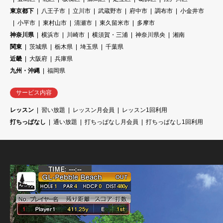
東京都下
八王子市
立川市
武蔵野市
府中市
調布市
小金井市
小平市
東村山市
清瀬市
東久留米市
多摩市
神奈川県
横浜市
川崎市
横須賀・三浦
神奈川県央
湘南
関東
茨城県
栃木県
埼玉県
千葉県
近畿
大阪府
兵庫県
九州・沖縄
福岡県
サービス内容
レッスン
習い放題
レッスン月会員
レッスン1回利用
打ちっぱなし
通い放題
打ちっぱなし月会員
打ちっぱなし1回利用