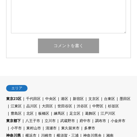
エリア
東京23区
千代田区
中央区
港区
新宿区
文京区
台東区
墨田区
江東区
品川区
大田区
世田谷区
渋谷区
中野区
杉並区
豊島区
北区
板橋区
練馬区
足立区
葛飾区
江戸川区
東京都下
八王子市
立川市
武蔵野市
府中市
調布市
小金井市
小平市
東村山市
清瀬市
東久留米市
多摩市
神奈川県
横浜市
川崎市
横須賀・三浦
神奈川県央
湘南