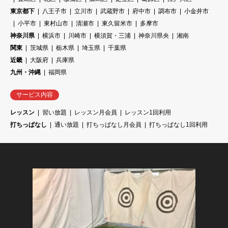
東京都下
八王子市
立川市
武蔵野市
府中市
調布市
小金井市
小平市
東村山市
清瀬市
東久留米市
多摩市
神奈川県
横浜市
川崎市
横須賀・三浦
神奈川県央
湘南
関東
茨城県
栃木県
埼玉県
千葉県
近畿
大阪府
兵庫県
九州・沖縄
福岡県
サービス内容
レッスン
習い放題
レッスン月会員
レッスン1回利用
打ちっぱなし
通い放題
打ちっぱなし月会員
打ちっぱなし1回利用