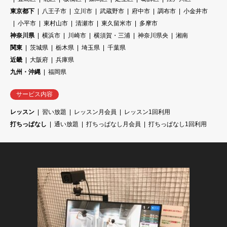
東京都下
八王子市
立川市
武蔵野市
府中市
調布市
小金井市
小平市
東村山市
清瀬市
東久留米市
多摩市
神奈川県
横浜市
川崎市
横須賀・三浦
神奈川県央
湘南
関東
茨城県
栃木県
埼玉県
千葉県
近畿
大阪府
兵庫県
九州・沖縄
福岡県
サービス内容
レッスン
習い放題
レッスン月会員
レッスン1回利用
打ちっぱなし
通い放題
打ちっぱなし月会員
打ちっぱなし1回利用