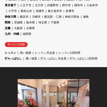
東京都下
八王子市
立川市
武蔵野市
府中市
調布市
小金井市
小平市
東村山市
清瀬市
東久留米市
多摩市
神奈川県
横浜市
川崎市
横須賀・三浦
神奈川県央
湘南
関東
茨城県
栃木県
埼玉県
千葉県
近畿
大阪府
兵庫県
九州・沖縄
福岡県
サービス内容
レッスン
習い放題
レッスン月会員
レッスン1回利用
打ちっぱなし
通い放題
打ちっぱなし月会員
打ちっぱなし1回利用