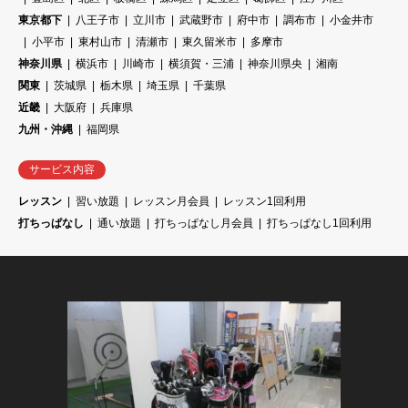
東京都下
八王子市
立川市
武蔵野市
府中市
調布市
小金井市
小平市
東村山市
清瀬市
東久留米市
多摩市
神奈川県
横浜市
川崎市
横須賀・三浦
神奈川県央
湘南
関東
茨城県
栃木県
埼玉県
千葉県
近畿
大阪府
兵庫県
九州・沖縄
福岡県
サービス内容
レッスン
習い放題
レッスン月会員
レッスン1回利用
打ちっぱなし
通い放題
打ちっぱなし月会員
打ちっぱなし1回利用