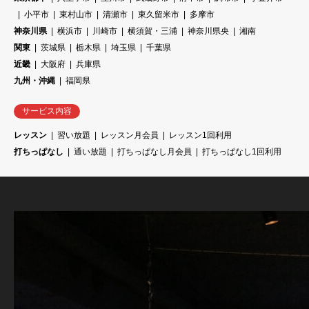
小平市
東村山市
清瀬市
東久留米市
多摩市
神奈川県
横浜市
川崎市
横須賀・三浦
神奈川県央
湘南
関東
茨城県
栃木県
埼玉県
千葉県
近畿
大阪府
兵庫県
九州・沖縄
福岡県
サービス内容
レッスン
習い放題
レッスン月会員
レッスン1回利用
打ちっぱなし
通い放題
打ちっぱなし月会員
打ちっぱなし1回利用