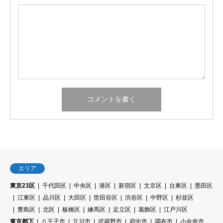
エリア
東京23区
千代田区
中央区
港区
新宿区
文京区
台東区
墨田区
江東区
品川区
大田区
世田谷区
渋谷区
中野区
杉並区
豊島区
北区
板橋区
練馬区
足立区
葛飾区
江戸川区
東京都下
八王子市
立川市
武蔵野市
府中市
調布市
小金井市