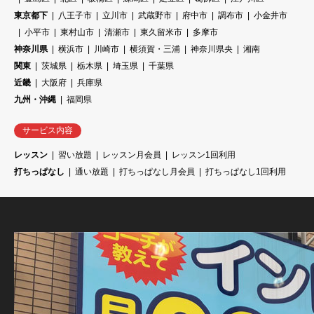
東京都下
八王子市
立川市
武蔵野市
府中市
調布市
小金井市
小平市
東村山市
清瀬市
東久留米市
多摩市
神奈川県
横浜市
川崎市
横須賀・三浦
神奈川県央
湘南
関東
茨城県
栃木県
埼玉県
千葉県
近畿
大阪府
兵庫県
九州・沖縄
福岡県
サービス内容
レッスン
習い放題
レッスン月会員
レッスン1回利用
打ちっぱなし
通い放題
打ちっぱなし月会員
打ちっぱなし1回利用