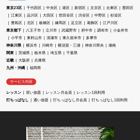
東京23区
千代田区
中央区
港区
新宿区
文京区
台東区
墨田区
江東区
品川区
大田区
世田谷区
渋谷区
中野区
杉並区
豊島区
北区
板橋区
練馬区
足立区
葛飾区
江戸川区
東京都下
八王子市
立川市
武蔵野市
府中市
調布市
小金井市
小平市
東村山市
清瀬市
東久留米市
多摩市
神奈川県
横浜市
川崎市
横須賀・三浦
神奈川県央
湘南
関東
茨城県
栃木県
埼玉県
千葉県
近畿
大阪府
兵庫県
九州・沖縄
福岡県
サービス内容
レッスン
習い放題
レッスン月会員
レッスン1回利用
打ちっぱなし
通い放題
打ちっぱなし月会員
打ちっぱなし1回利用