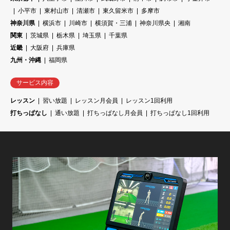
小平市
東村山市
清瀬市
東久留米市
多摩市
神奈川県
横浜市
川崎市
横須賀・三浦
神奈川県央
湘南
関東
茨城県
栃木県
埼玉県
千葉県
近畿
大阪府
兵庫県
九州・沖縄
福岡県
サービス内容
レッスン
習い放題
レッスン月会員
レッスン1回利用
打ちっぱなし
通い放題
打ちっぱなし月会員
打ちっぱなし1回利用