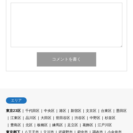
エリア
東京23区
千代田区
中央区
港区
新宿区
文京区
台東区
墨田区
江東区
品川区
大田区
世田谷区
渋谷区
中野区
杉並区
豊島区
北区
板橋区
練馬区
足立区
葛飾区
江戸川区
東京都下
八王子市
立川市
武蔵野市
府中市
調布市
小金井市