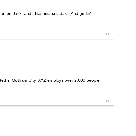
named Jack, and I like piña coladas. (And gettin’
ated in Gotham City, XYZ employs over 2,000 people