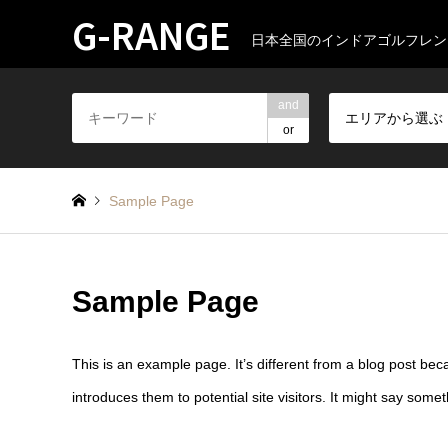
G-RANGE
日本全国のインドアゴルフレン
and
エリアから選ぶ
or
Sample Page
Sample Page
This is an example page. It’s different from a blog post bec
introduces them to potential site visitors. It might say someth