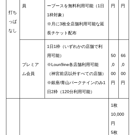
員
ーブースを無料利用可能（1日
円
円
打ち
1枠対象）
っぱ
※月に3枚全店舗利用可能な延
なし
長チケット配布
1日1枠（いずれかの店舗で利
用可能）
50
66
プレミア
※Loun9ine各店舗利用可能
,0
,0
ム会員
（神宮前店以外すべての店舗）
00
00
※銀座/青山パークナインのみ1
円
円
日2枠（120分利用可能）
1枚
10,000
円
5枚