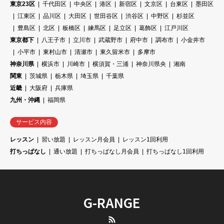
東京23区
千代田区
中央区
港区
新宿区
文京区
台東区
墨田区
江東区
品川区
大田区
世田谷区
渋谷区
中野区
杉並区
豊島区
北区
板橋区
練馬区
足立区
葛飾区
江戸川区
東京都下
八王子市
立川市
武蔵野市
府中市
調布市
小金井市
小平市
東村山市
清瀬市
東久留米市
多摩市
神奈川県
横浜市
川崎市
横須賀・三浦
神奈川県央
湘南
関東
茨城県
栃木県
埼玉県
千葉県
近畿
大阪府
兵庫県
九州・沖縄
福岡県
サービス内容
レッスン
習い放題
レッスン月会員
レッスン1回利用
打ちっぱなし
通い放題
打ちっぱなし月会員
打ちっぱなし1回利用
G-RANGE
RSS