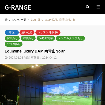
G-RANGE
検索
レンジ一覧
Loun9ine luxury DAM 南青山North
港区
通い放題
レッスン1回利用
個室あり
体験あり
24時間営業
レンタルクラブあり
左打席あり
Loun9ine luxury DAM 南青山North
2024.01.08 / 最終更新日：2024.04.12