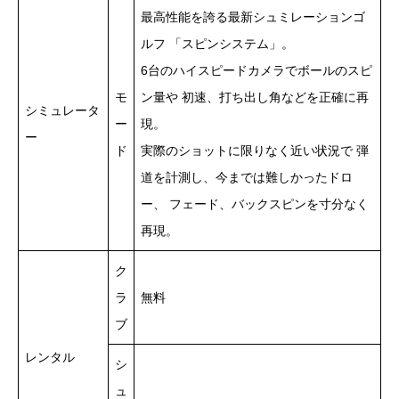
最高性能を誇る最新シュミレーションゴ
ルフ 「スピンシステム」。
6台のハイスピードカメラでボールのスピ
モ
ン量や 初速、打ち出し角などを正確に再
シミュレータ
ー
現。
ー
ド
実際のショットに限りなく近い状況で 弾
道を計測し、今までは難しかったドロ
ー、 フェード、バックスピンを寸分なく
再現。
ク
ラ
無料
ブ
レンタル
シ
ュ