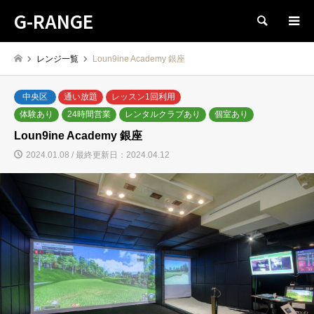
G-RANGE
検索
レンジ一覧
Loun9ine Academy 銀座
中央区
通い放題
レッスン1回利用
体験あり
24時間営業
レンタルクラブあり
個室あり
Loun9ine Academy 銀座
2024.01.08 / 最終更新日：2024.04.12