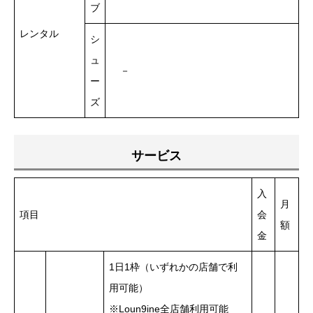
ブ
レンタル
シ
ュ
－
ー
ズ
サービス
入
月
項目
会
額
金
1日1枠（いずれかの店舗で利
用可能）
※Loun9ine全店舗利用可能