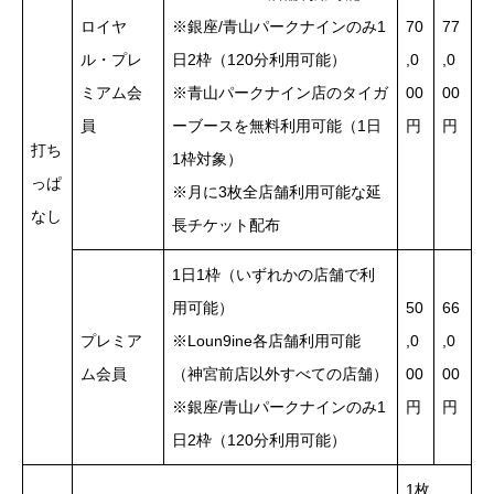
ロイヤ
※銀座/青山パークナインのみ1
70
77
ル・プレ
日2枠（120分利用可能）
,0
,0
ミアム会
※青山パークナイン店のタイガ
00
00
員
ーブースを無料利用可能（1日
円
円
打ち
1枠対象）
っぱ
※月に3枚全店舗利用可能な延
なし
長チケット配布
1日1枠（いずれかの店舗で利
用可能）
50
66
プレミア
※Loun9ine各店舗利用可能
,0
,0
ム会員
（神宮前店以外すべての店舗）
00
00
※銀座/青山パークナインのみ1
円
円
日2枠（120分利用可能）
1枚