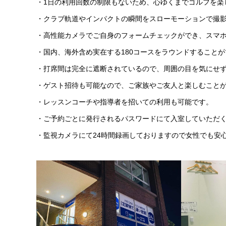
・1日の利用回数の制限もないため、心ゆくまでゴルフを楽
・クラブ軌道やインパクトの瞬間をスローモーションで撮
・高性能カメラでご自身のフォームチェックができ、スマ
・国内、海外含め実在する180コースをラウンドすること
・打席間は完全に遮断されているので、周囲の目を気にせ
・ゲスト招待も可能なので、ご家族やご友人と楽しむこと
・レッスンコーチや指導者を招いての利用も可能です。
・ご予約ごとに発行されるパスワードにて入室していただ
・監視カメラにて24時間録画しておりますので女性でも安