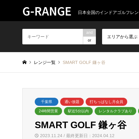
G-RANGE
日本全国のインドアゴルフレン
and
エリアから選ぶ
or
レンジ一覧
SMART GOLF 鎌ヶ谷
千葉県
通い放題
打ちっぱなし月会員
24時間営業
駅近5分以内
レンタルクラブあり
SMART GOLF 鎌ヶ谷
2023.11.24 / 最終更新日：2024.04.12