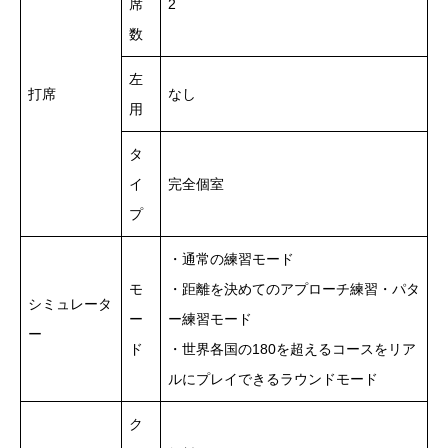
席
2
数
左
打席
なし
用
タ
イ
完全個室
プ
・通常の練習モード
モ
・距離を決めてのアプローチ練習・パタ
シミュレータ
ー
ー練習モード
ー
ド
・世界各国の180を超えるコースをリア
ルにプレイできるラウンドモード
ク