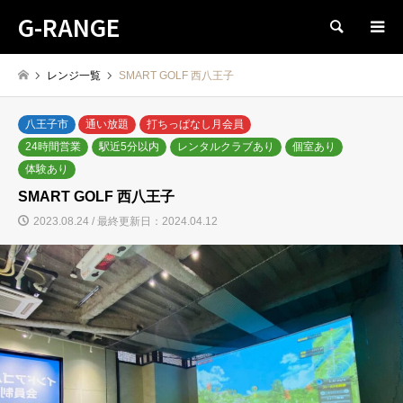
G-RANGE
検索
レンジ一覧
SMART GOLF 西八王子
八王子市
通い放題
打ちっぱなし月会員
24時間営業
駅近5分以内
レンタルクラブあり
個室あり
体験あり
SMART GOLF 西八王子
2023.08.24 / 最終更新日：2024.04.12