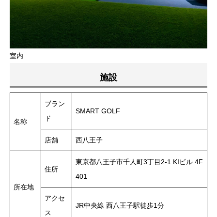
室内
施設
ブラン
SMART GOLF
ド
名称
店舗
西八王子
東京都八王子市千人町3丁目2-1 KIビル 4F
住所
401
所在地
アクセ
JR中央線 西八王子駅徒歩1分
ス