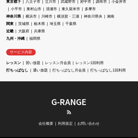
東京都下
八王子市
立川市
武蔵野市
府中市
調布市
小金井市
小平市
東村山市
清瀬市
東久留米市
多摩市
神奈川県
横浜市
川崎市
横須賀・三浦
神奈川県央
湘南
関東
茨城県
栃木県
埼玉県
千葉県
近畿
大阪府
兵庫県
九州・沖縄
福岡県
サービス内容
レッスン
習い放題
レッスン月会員
レッスン1回利用
打ちっぱなし
通い放題
打ちっぱなし月会員
打ちっぱなし1回利用
G-RANGE
RSS
会社概要
利用規定
お問い合わせ