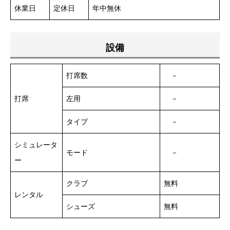
休業日
定休日
年中無休
設備
打席数
－
打席
左用
－
タイプ
－
シミュレータ
モード
－
ー
クラブ
無料
レンタル
シューズ
無料