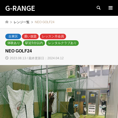
G-RANGE
検索
レンジ一覧
NEO GOLF24
台東区
通い放題
レッスン月会員
体験あり
駅近5分以内
レンタルクラブあり
NEO GOLF24
2023.08.13 / 最終更新日：2024.04.12