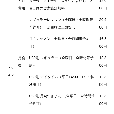
初期
入会金 ※中学生～大学生およびお二人
12,0
費用
目以降のご家族は無料
00円
レギュラーレッスン（全曜日・全時間帯
20,9
予約可） ※回数に上限なし
00円
月４レッスン（全曜日・全時間帯予約
16,8
可）
00円
月会
U30割 レギュラー（全曜日・全時間帯予
15,3
費
約可）
00円
レッ
スン
U30割 デイタイム（平日14:00～17:00枠
12,8
利用可）
00円
U30割 月4(つきよん)（全曜日・全時間帯
12,8
予約可）
00円