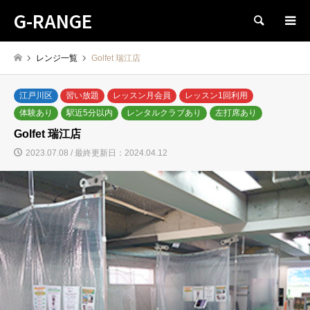
G-RANGE
検索
レンジ一覧
Golfet 瑞江店
江戸川区
習い放題
レッスン月会員
レッスン1回利用
体験あり
駅近5分以内
レンタルクラブあり
左打席あり
Golfet 瑞江店
2023.07.08 / 最終更新日：2024.04.12