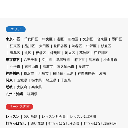
エリア
東京23区
千代田区
中央区
港区
新宿区
文京区
台東区
墨田区
江東区
品川区
大田区
世田谷区
渋谷区
中野区
杉並区
豊島区
北区
板橋区
練馬区
足立区
葛飾区
江戸川区
東京都下
八王子市
立川市
武蔵野市
府中市
調布市
小金井市
小平市
東村山市
清瀬市
東久留米市
多摩市
神奈川県
横浜市
川崎市
横須賀・三浦
神奈川県央
湘南
関東
茨城県
栃木県
埼玉県
千葉県
近畿
大阪府
兵庫県
九州・沖縄
福岡県
サービス内容
レッスン
習い放題
レッスン月会員
レッスン1回利用
打ちっぱなし
通い放題
打ちっぱなし月会員
打ちっぱなし1回利用