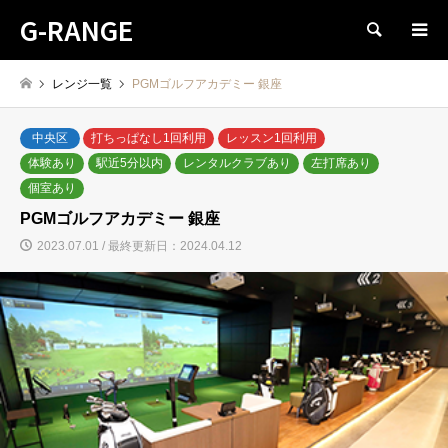
G-RANGE
検索
レンジ一覧
PGMゴルフアカデミー 銀座
中央区
打ちっぱなし1回利用
レッスン1回利用
体験あり
駅近5分以内
レンタルクラブあり
左打席あり
個室あり
PGMゴルフアカデミー 銀座
2023.07.01 / 最終更新日：2024.04.12