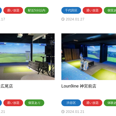
通い放題
駅近5分以内
千代田区
通い放題
個室
.17
2024.01.27
ne 広尾店
Loun9ine 神宮前店
通い放題
個室あり
渋谷区
通い放題
体験
.21
2024.01.21