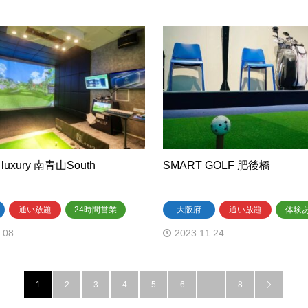
 luxury 南青山South
SMART GOLF 肥後橋
通い放題
24時間営業
大阪府
通い放題
体験
.08
2023.11.24
1
2
3
4
5
6
…
8
