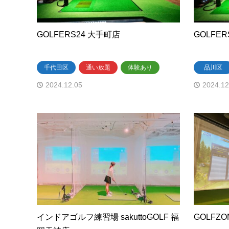
GOLFERS24 大手町店
GOLFE
千代田区
通い放題
体験あり
品川区
2024.12.05
2024.12
インドアゴルフ練習場 sakuttoGOLF 福
GOLFZO