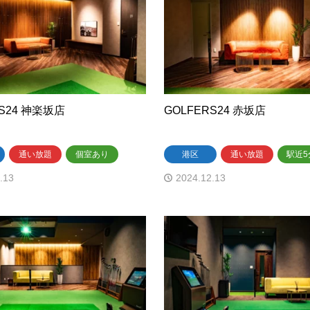
RS24 神楽坂店
GOLFERS24 赤坂店
通い放題
個室あり
港区
通い放題
駅近5
.13
2024.12.13