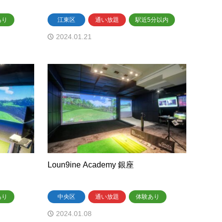
あり
江東区
通い放題
駅近5分以内
2024.01.21
Loun9ine Academy 銀座
あり
中央区
通い放題
体験あり
2024.01.08