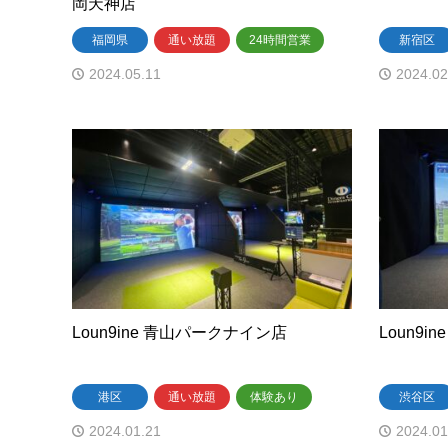
岡天神店
福岡県
通い放題
24時間営業
新宿区
2024.05.11
2024.02
Loun9ine 青山パークナイン店
Loun9i
港区
通い放題
体験あり
渋谷区
2024.01.21
2024.01