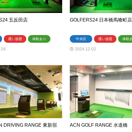
RS24 五反田店
GOLFERS24 日本橋馬喰町
通い放題
体験あり
中央区
通い放題
体験
.05
2024.12.02
N DRIVING RANGE 東新宿
ACN GOLF RANGE 水道橋