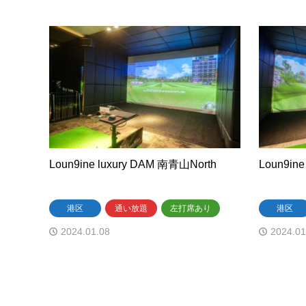
Loun9ine luxury DAM 南青山North
Loun9ine
港区
通い放題
左打席あり
港区
2024.01.08
2024.01