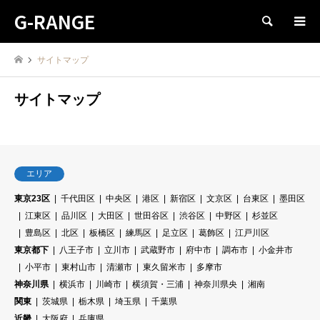
G-RANGE
検索
サイトマップ
サイトマップ
エリア
東京23区
千代田区
中央区
港区
新宿区
文京区
台東区
墨田区
江東区
品川区
大田区
世田谷区
渋谷区
中野区
杉並区
豊島区
北区
板橋区
練馬区
足立区
葛飾区
江戸川区
東京都下
八王子市
立川市
武蔵野市
府中市
調布市
小金井市
小平市
東村山市
清瀬市
東久留米市
多摩市
神奈川県
横浜市
川崎市
横須賀・三浦
神奈川県央
湘南
関東
茨城県
栃木県
埼玉県
千葉県
近畿
大阪府
兵庫県